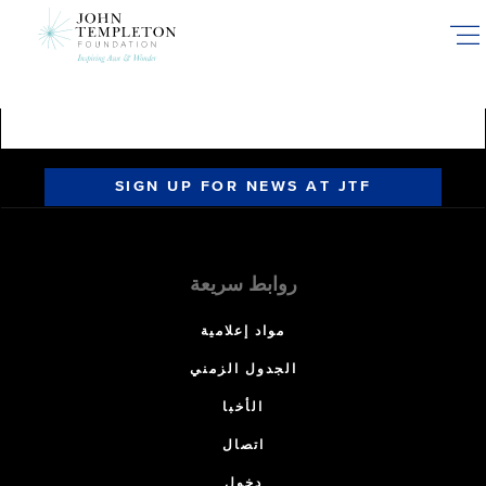
Skip
to
main
content
SIGN UP FOR NEWS AT JTF
روابط سريعة
مواد إعلامية
الجدول الزمني
الأخبا
اتصال
دخول