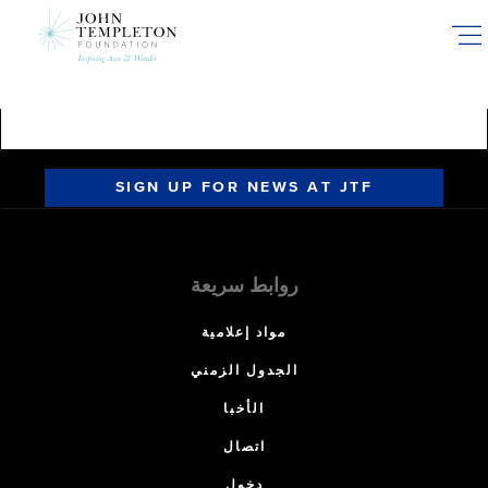
Skip
to
main
content
SIGN UP FOR NEWS AT JTF
روابط سريعة
مواد إعلامية
الجدول الزمني
الأخبا
اتصال
دخول