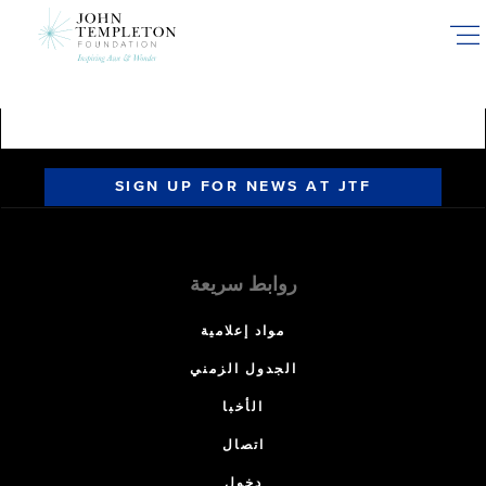
Skip
to
main
content
SIGN UP FOR NEWS AT JTF
روابط سريعة
مواد إعلامية
الجدول الزمني
الأخبا
اتصال
دخول