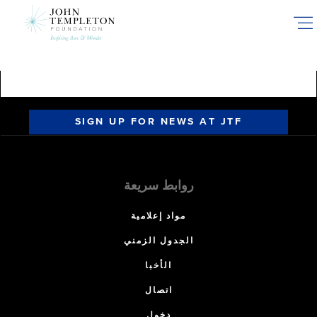
Skip
to
main
content
SIGN UP FOR NEWS AT JTF
روابط سريعة
مواد إعلامية
الجدول الزمني
الأخبا
اتصال
دخول