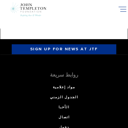
Skip
to
main
content
SIGN UP FOR NEWS AT JTF
روابط سريعة
مواد إعلامية
الجدول الزمني
الأخبا
اتصال
دخول