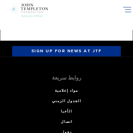
Skip
to
main
content
SIGN UP FOR NEWS AT JTF
روابط سريعة
مواد إعلامية
الجدول الزمني
الأخبا
اتصال
دخول