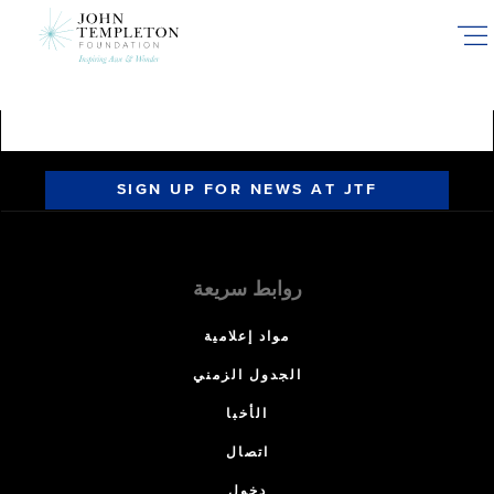
Skip
to
main
content
SIGN UP FOR NEWS AT JTF
روابط سريعة
مواد إعلامية
الجدول الزمني
الأخبا
اتصال
دخول