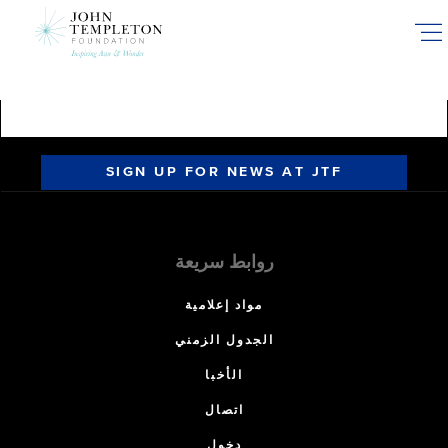
Skip
to
main
content
SIGN UP FOR NEWS AT JTF
روابط سريعة
مواد إعلامية
الجدول الزمني
الأخبا
اتصال
دخول