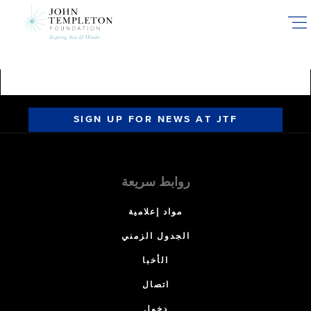
Skip
to
main
content
SIGN UP FOR NEWS AT JTF
روابط سريعة
مواد إعلامية
الجدول الزمني
الأخبا
اتصال
دخول