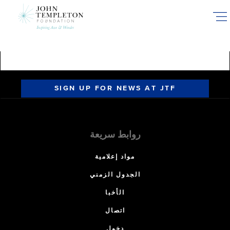
Skip
to
main
content
SIGN UP FOR NEWS AT JTF
روابط سريعة
مواد إعلامية
الجدول الزمني
الأخبا
اتصال
دخول