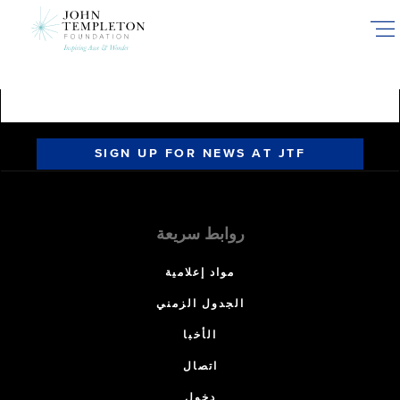
Skip
to
main
content
SIGN UP FOR NEWS AT JTF
روابط سريعة
مواد إعلامية
الجدول الزمني
الأخبا
اتصال
دخول