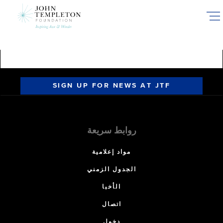
Skip
to
main
content
SIGN UP FOR NEWS AT JTF
روابط سريعة
مواد إعلامية
الجدول الزمني
الأخبا
اتصال
دخول