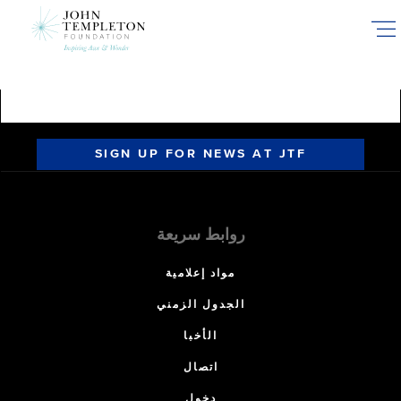
Skip
to
main
content
SIGN UP FOR NEWS AT JTF
روابط سريعة
مواد إعلامية
الجدول الزمني
الأخبا
اتصال
دخول