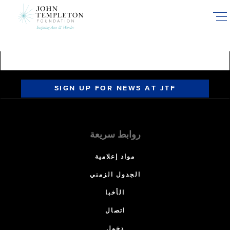
Skip
to
main
content
SIGN UP FOR NEWS AT JTF
روابط سريعة
مواد إعلامية
الجدول الزمني
الأخبا
اتصال
دخول