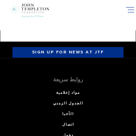
Skip
to
main
content
SIGN UP FOR NEWS AT JTF
روابط سريعة
مواد إعلامية
الجدول الزمني
الأخبا
اتصال
دخول