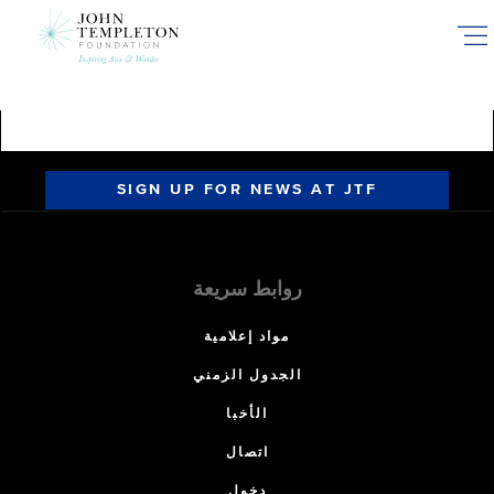
Skip
to
main
content
SIGN UP FOR NEWS AT JTF
روابط سريعة
مواد إعلامية
الجدول الزمني
الأخبا
اتصال
دخول