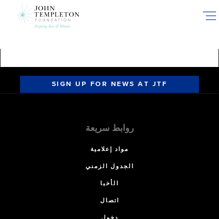
Skip
to
main
content
SIGN UP FOR NEWS AT JTF
روابط سريعة
مواد إعلامية
الجدول الزمني
الأخبا
اتصال
دخول