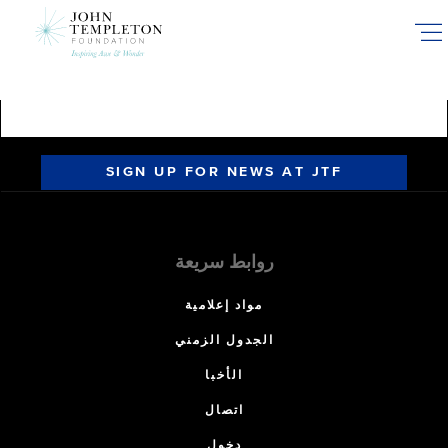
Skip
to
main
content
SIGN UP FOR NEWS AT JTF
روابط سريعة
مواد إعلامية
الجدول الزمني
الأخبا
اتصال
دخول