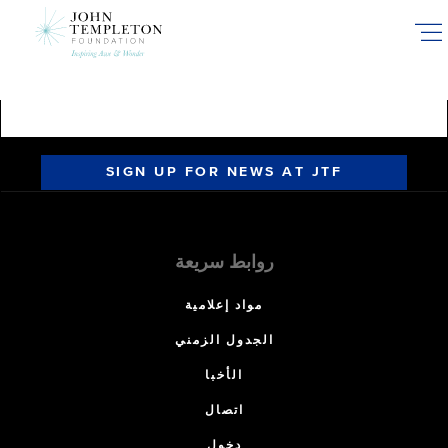
Skip
to
main
content
SIGN UP FOR NEWS AT JTF
روابط سريعة
مواد إعلامية
الجدول الزمني
الأخبا
اتصال
دخول