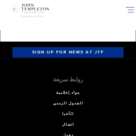
Skip
to
main
content
SIGN UP FOR NEWS AT JTF
روابط سريعة
مواد إعلامية
الجدول الزمني
الأخبا
اتصال
دخول