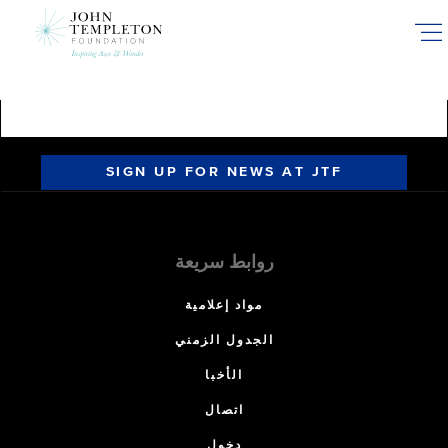
Skip
to
main
content
SIGN UP FOR NEWS AT JTF
روابط سريعة
مواد إعلامية
الجدول الزمني
الأخبا
اتصال
دخول