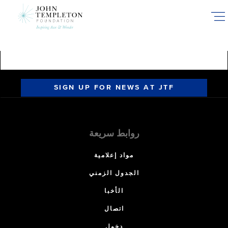
Skip
to
main
content
SIGN UP FOR NEWS AT JTF
روابط سريعة
مواد إعلامية
الجدول الزمني
الأخبا
اتصال
دخول