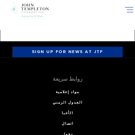
Skip
to
main
content
SIGN UP FOR NEWS AT JTF
روابط سريعة
مواد إعلامية
الجدول الزمني
الأخبا
اتصال
دخول