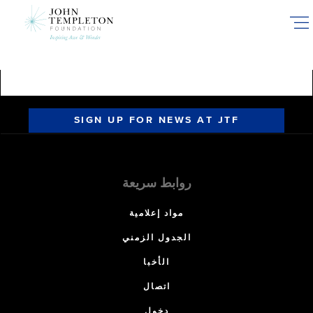
Skip
to
main
content
SIGN UP FOR NEWS AT JTF
روابط سريعة
مواد إعلامية
الجدول الزمني
الأخبا
اتصال
دخول