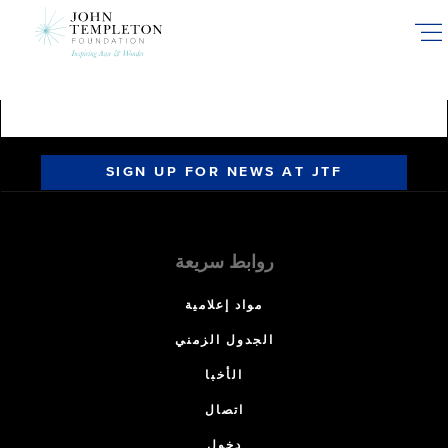
Skip
to
main
content
SIGN UP FOR NEWS AT JTF
روابط سريعة
مواد إعلامية
الجدول الزمني
الأخبا
اتصال
دخول