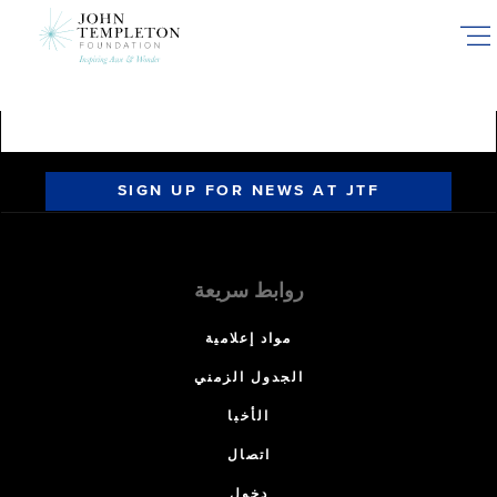
Skip
to
main
content
SIGN UP FOR NEWS AT JTF
روابط سريعة
مواد إعلامية
الجدول الزمني
الأخبا
اتصال
دخول