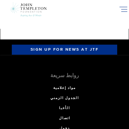
Skip
to
main
content
SIGN UP FOR NEWS AT JTF
روابط سريعة
مواد إعلامية
الجدول الزمني
الأخبا
اتصال
دخول