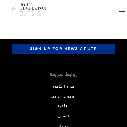
Skip
to
main
content
SIGN UP FOR NEWS AT JTF
روابط سريعة
مواد إعلامية
الجدول الزمني
الأخبا
اتصال
دخول