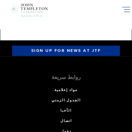
Skip
to
main
content
SIGN UP FOR NEWS AT JTF
روابط سريعة
مواد إعلامية
الجدول الزمني
الأخبا
اتصال
دخول