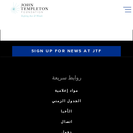
Skip
to
main
content
SIGN UP FOR NEWS AT JTF
روابط سريعة
مواد إعلامية
الجدول الزمني
الأخبا
اتصال
دخول