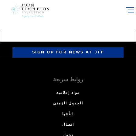
Skip
to
main
content
SIGN UP FOR NEWS AT JTF
روابط سريعة
مواد إعلامية
الجدول الزمني
الأخبا
اتصال
دخول