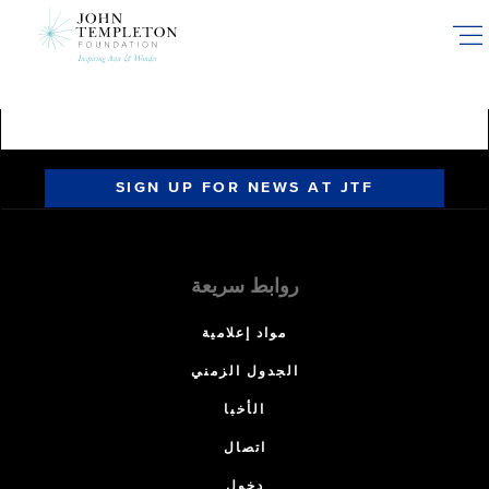
Skip
to
main
content
SIGN UP FOR NEWS AT JTF
روابط سريعة
مواد إعلامية
الجدول الزمني
الأخبا
اتصال
دخول