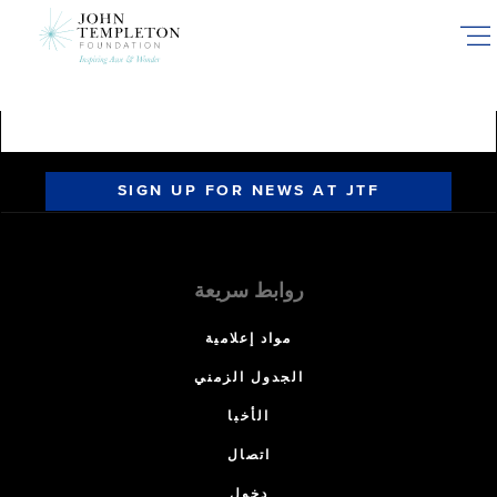
Skip
to
main
content
SIGN UP FOR NEWS AT JTF
روابط سريعة
مواد إعلامية
الجدول الزمني
الأخبا
اتصال
دخول