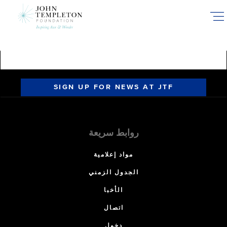
Skip
to
main
content
SIGN UP FOR NEWS AT JTF
روابط سريعة
مواد إعلامية
الجدول الزمني
الأخبا
اتصال
دخول