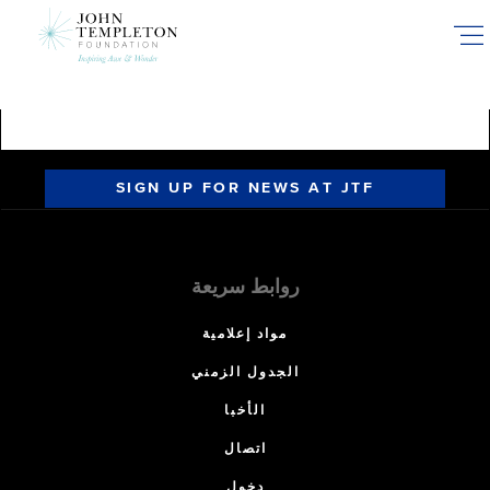
Skip
to
main
content
SIGN UP FOR NEWS AT JTF
روابط سريعة
مواد إعلامية
الجدول الزمني
الأخبا
اتصال
دخول