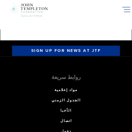
Skip
to
main
content
SIGN UP FOR NEWS AT JTF
روابط سريعة
مواد إعلامية
الجدول الزمني
الأخبا
اتصال
دخول