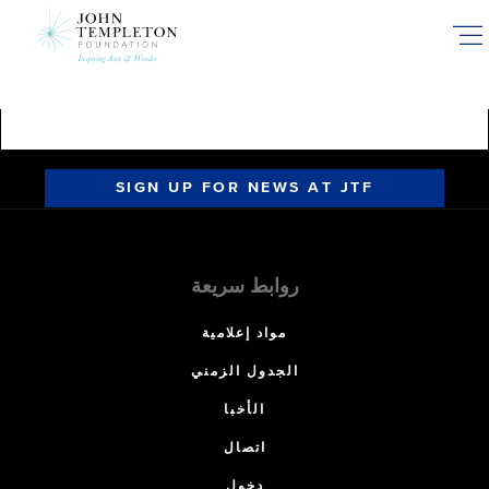
Skip
to
main
content
SIGN UP FOR NEWS AT JTF
روابط سريعة
مواد إعلامية
الجدول الزمني
الأخبا
اتصال
دخول