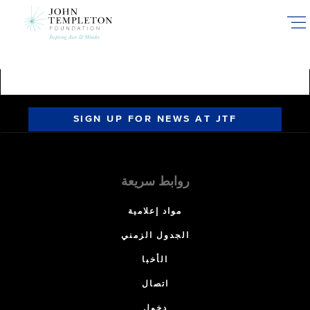
Skip
to
main
content
SIGN UP FOR NEWS AT JTF
روابط سريعة
مواد إعلامية
الجدول الزمني
الأخبا
اتصال
دخول