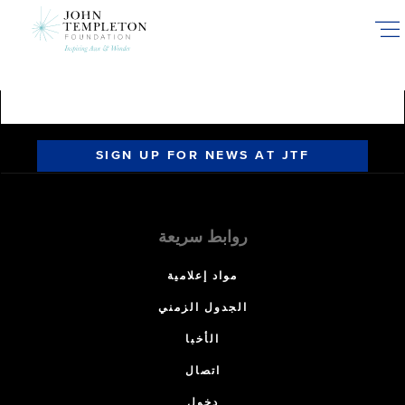
Skip
to
main
content
SIGN UP FOR NEWS AT JTF
روابط سريعة
مواد إعلامية
الجدول الزمني
الأخبا
اتصال
دخول