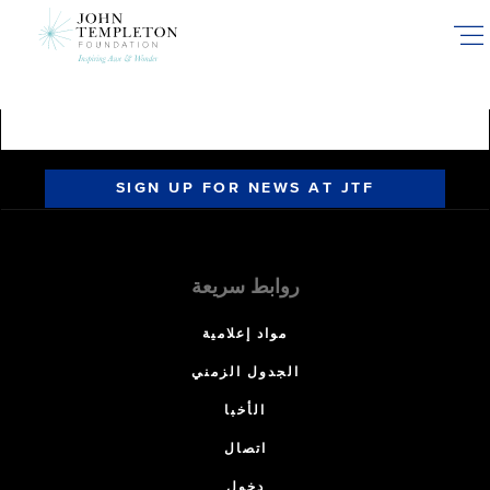
Skip
to
main
content
SIGN UP FOR NEWS AT JTF
روابط سريعة
مواد إعلامية
الجدول الزمني
الأخبا
اتصال
دخول