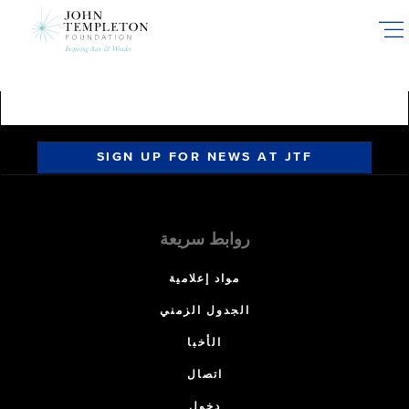
Skip
to
main
content
SIGN UP FOR NEWS AT JTF
روابط سريعة
مواد إعلامية
الجدول الزمني
الأخبا
اتصال
دخول