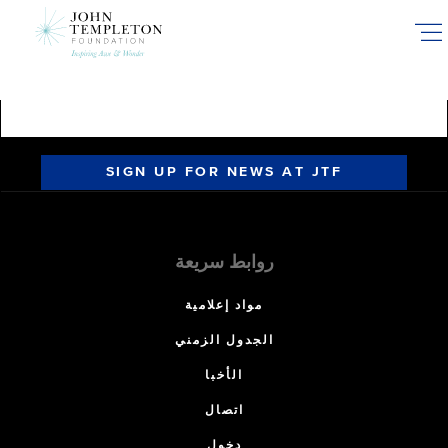
Skip
to
main
content
SIGN UP FOR NEWS AT JTF
روابط سريعة
مواد إعلامية
الجدول الزمني
الأخبا
اتصال
دخول