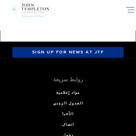
Skip
to
main
content
SIGN UP FOR NEWS AT JTF
روابط سريعة
مواد إعلامية
الجدول الزمني
الأخبا
اتصال
دخول