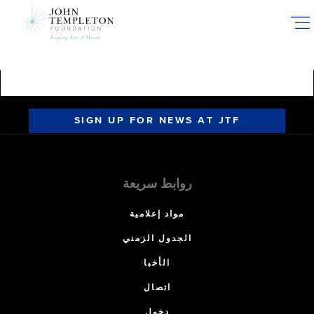
Skip
to
main
content
SIGN UP FOR NEWS AT JTF
روابط سريعة
مواد إعلامية
الجدول الزمني
الأخبا
اتصال
دخول