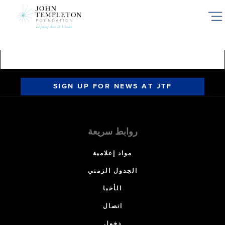
Skip
to
main
content
SIGN UP FOR NEWS AT JTF
روابط سريعة
مواد إعلامية
الجدول الزمني
الأخبا
اتصال
دخول