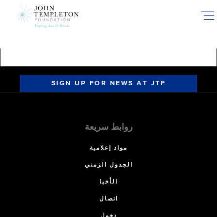
Skip
to
main
content
SIGN UP FOR NEWS AT JTF
روابط سريعة
مواد إعلامية
الجدول الزمني
الأخبا
اتصال
دخول