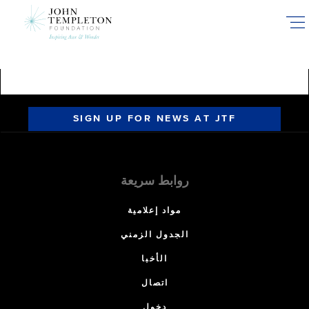
Skip
to
main
content
SIGN UP FOR NEWS AT JTF
روابط سريعة
مواد إعلامية
الجدول الزمني
الأخبا
اتصال
دخول