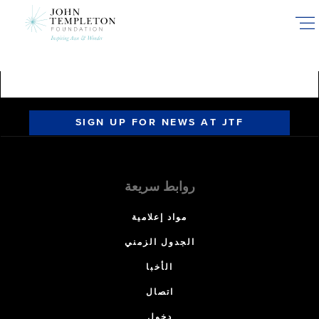
Skip
to
main
content
SIGN UP FOR NEWS AT JTF
روابط سريعة
مواد إعلامية
الجدول الزمني
الأخبا
اتصال
دخول