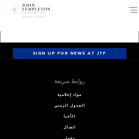
Skip
to
main
content
SIGN UP FOR NEWS AT JTF
روابط سريعة
مواد إعلامية
الجدول الزمني
الأخبا
اتصال
دخول