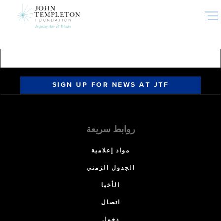
Skip
to
main
content
SIGN UP FOR NEWS AT JTF
روابط سريعة
مواد إعلامية
الجدول الزمني
الأخبا
اتصال
دخول